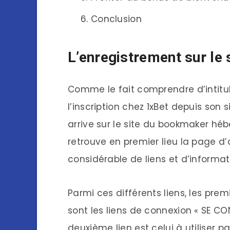
Conclusion
L’enregistrement sur le 
Comme le fait comprendre d’intitulé
l’inscription chez 1xBet depuis son
arrive sur le site du bookmaker hé
retrouve en premier lieu la page d
considérable de liens et d’informat
Parmi ces différents liens, les premie
sont les liens de connexion « SE CON
deuxième lien est celui à utiliser 