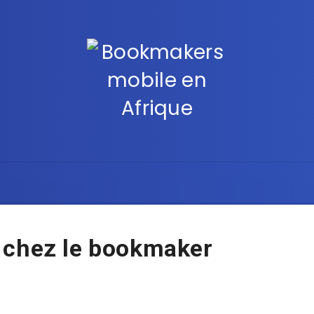
 chez le bookmaker