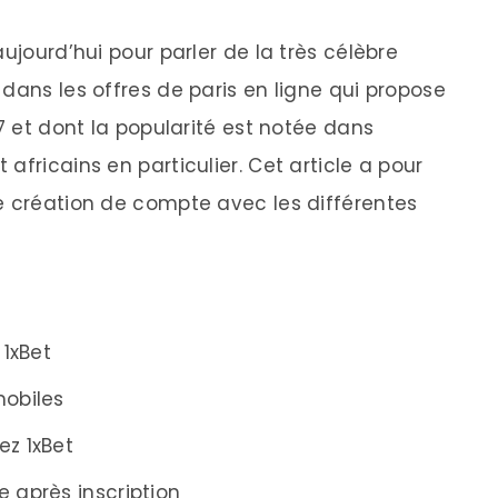
ujourd’hui pour parler de la très célèbre
dans les offres de paris en ligne qui propose
07 et dont la popularité est notée dans
africains en particulier. Cet article a pour
e création de compte avec les différentes
 1xBet
mobiles
ez 1xBet
 après inscription