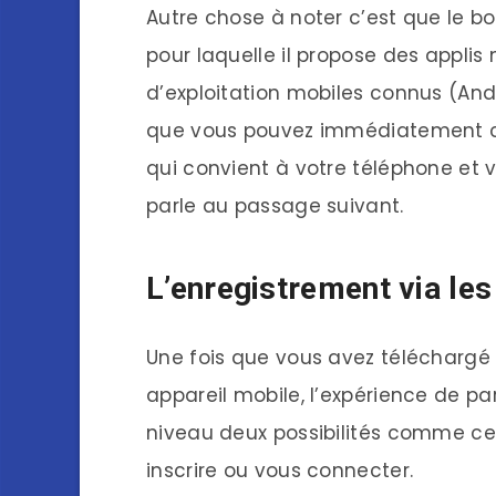
Autre chose à noter c’est que le b
pour laquelle il propose des applis
d’exploitation mobiles connus (And
que vous pouvez immédiatement c
qui convient à votre téléphone et
parle au passage suivant.
L’enregistrement via le
Une fois que vous avez téléchargé et
appareil mobile, l’expérience de p
niveau deux possibilités comme ceux
inscrire ou vous connecter.