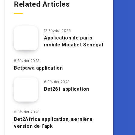
Related Articles
12 Février 2025
Application de paris
mobile Mojabet Sénégal
6 Février 2023
Betpawa application
6 Février 2023
Bet261 application
6 Février 2023
Bet2Africa application, вernière
version de l’apk