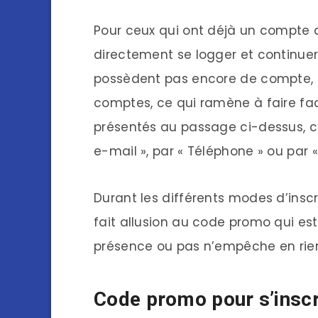
Pour ceux qui ont déjà un compte 
directement se logger et continuer 
possèdent pas encore de compte, il
comptes, ce qui ramène à faire face
présentés au passage ci-dessus, c’es
e-mail », par « Téléphone » ou par 
Durant les différents modes d’inscr
fait allusion au code promo qui est 
présence ou pas n’empêche en rien 
Code promo pour s’inscr