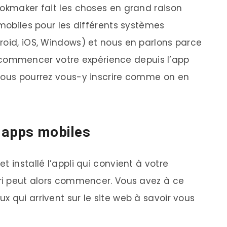
ookmaker fait les choses en grand raison
 mobiles pour les différents systèmes
roid, iOS, Windows) et nous en parlons parce
ommencer votre expérience depuis l’app
 vous pourrez vous-y inscrire comme on en
s apps mobiles
 installé l’appli qui convient à votre
ari peut alors commencer. Vous avez à ce
 qui arrivent sur le site web à savoir vous