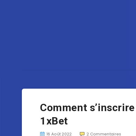
Comment s’inscrire
1xBet
16 Août 2022
2
Commentaires