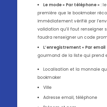
Le mode « Par téléphone »
: 
première que le bookmaker récol
immédiatement vérifié par l’en
validation qu’il faut renseigner s
faudra renseigner un code promo
L’enregistrement « Par email
gourmand de la liste qui prend e
Localisation et la monnaie q
bookmaker
Ville
Adresse email, téléphone