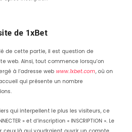
site de 1xBet
 de cette partie, il est question de
 site web. Ainsi, tout commence lorsqu’on
bergé à l’adresse web
www.1xbet.com
, où on
’accueil qui présente un nombre
ions.
rs qui interpellent le plus les visiteurs, ce
NECTER » et d’inscription « INSCRIPTION ». Le
par ceux là qui voudraient ouvrir un compte