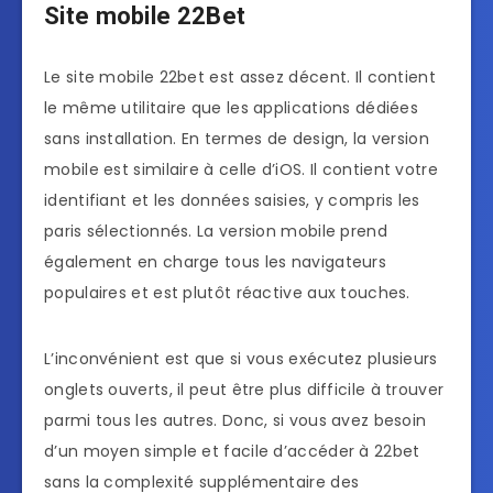
Site mobile 22Bet
Le site mobile 22bet est assez décent. Il contient
le même utilitaire que les applications dédiées
sans installation. En termes de design, la version
mobile est similaire à celle d’iOS. Il contient votre
identifiant et les données saisies, y compris les
paris sélectionnés. La version mobile prend
également en charge tous les navigateurs
populaires et est plutôt réactive aux touches.
L’inconvénient est que si vous exécutez plusieurs
onglets ouverts, il peut être plus difficile à trouver
parmi tous les autres. Donc, si vous avez besoin
d’un moyen simple et facile d’accéder à 22bet
sans la complexité supplémentaire des