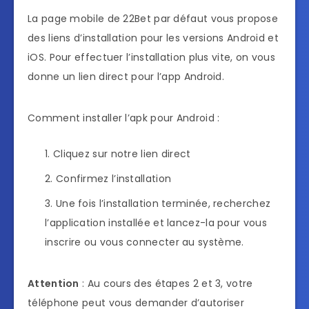
La page mobile de 22Bet par défaut vous propose
des liens d’installation pour les versions Android et
iOS. Pour effectuer l’installation plus vite, on vous
donne un lien direct pour l’app Android.
Comment installer l’apk pour Android :
Cliquez sur notre lien direct
Confirmez l’installation
Une fois l’installation terminée, recherchez
l’application installée et lancez-la pour vous
inscrire ou vous connecter au système.
Attention
: Au cours des étapes 2 et 3, votre
téléphone peut vous demander d’autoriser