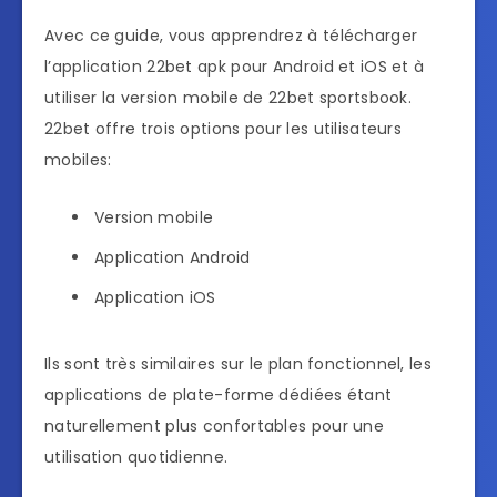
Avec ce guide, vous apprendrez à télécharger
l’application 22bet apk pour Android et iOS et à
utiliser la version mobile de 22bet sportsbook.
22bet offre trois options pour les utilisateurs
mobiles:
Version mobile
Application Android
Application iOS
Ils sont très similaires sur le plan fonctionnel, les
applications de plate-forme dédiées étant
naturellement plus confortables pour une
utilisation quotidienne.