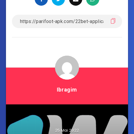
Ibragim
25 Mai 2022