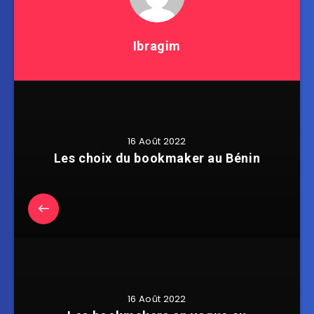
Ibragim
16 Août 2022
Les choix du bookmaker au Bénin
16 Août 2022