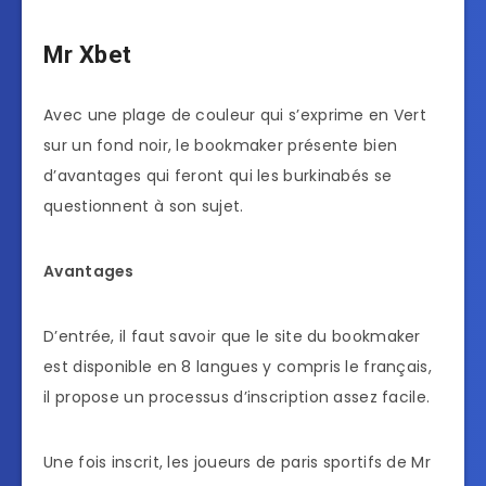
Mr Xbet
Avec une plage de couleur qui s’exprime en Vert
sur un fond noir, le bookmaker présente bien
d’avantages qui feront qui les burkinabés se
questionnent à son sujet.
Avantages
D’entrée, il faut savoir que le site du bookmaker
est disponible en 8 langues y compris le français,
il propose un processus d’inscription assez facile.
Une fois inscrit, les joueurs de paris sportifs de Mr