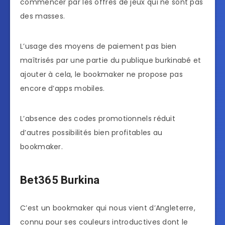
commencer par les offres de jeux qui ne sont pas
des masses.
L’usage des moyens de paiement pas bien
maîtrisés par une partie du publique burkinabé et
ajouter à cela, le bookmaker ne propose pas
encore d’apps mobiles.
L’absence des codes promotionnels réduit
d’autres possibilités bien profitables au
bookmaker.
Bet365 Burkina
C’est un bookmaker qui nous vient d’Angleterre,
connu pour ses couleurs introductives dont le