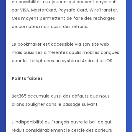
de possibilités aux joueurs qui peuvent payer soit
par VISA, MasterCard, Paysafe Card, WireTransfer.
Ces moyens permettent de faire des recharges
de comptes mais aussi des retraits.
Le bookmaker est accessible via son site web
mais aussi ses différentes applis mobiles conçues
pour les téléphones au système Android et iOS.
Points faibles
Bet365 accumule aussi des défauts que nous
allons souligner dans le passage suivant.
L’indisponibilité du Français ouvre le bal, ce qui
réduit considérablement le cercle des parieurs