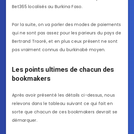
Bet365 localisés au Burkina Faso.
Par la suite, on va parler des modes de paiements
qui ne sont pas assez pour les parieurs du pays de
Bertrand Traoré, et en plus ceux présent ne sont
pas vraiment connus du burkinabé moyen.
Les points ultimes de chacun des
bookmakers
Après avoir présenté les détails ci-dessus, nous
relevons dans le tableau suivant ce qui fait en
sorte que chacun de ces bookmakers devrait se
démarquer.