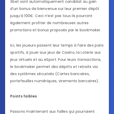
Xbet sont automatiquement candidat au gain
d’un bonus de bienvenue sur leur premier dépôt
jusqu’à 100€. Ceci n’est pas tous ils pourront
également profiter de nombreuses autres
promotions et bonus proposés par le bookmaker.
Ici, les joueurs passent leur temps à faire des paris
sportifs, à jouer aux jeux de Casino, la Loterie aux
jeux virtuels et au eSport. Pour leurs transactions,
le bookmaker permet des dépôts et retraits via
des systèmes sécurisés (Cartes bancaires,
portefeuilles numériques, virements bancaires).
Points faibles
Passons maintenant aux failles qui pourraient