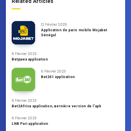
Related Articles
12 Février 2025
Application de paris mobile Mojabet
Sénégal
6 Février 2023
Betpawa application
6 Février 2023
Bet261 application
6 Février 2023
Bet2Africa application, вernière version de l’apk
6 Février 2023
LNB Pari application