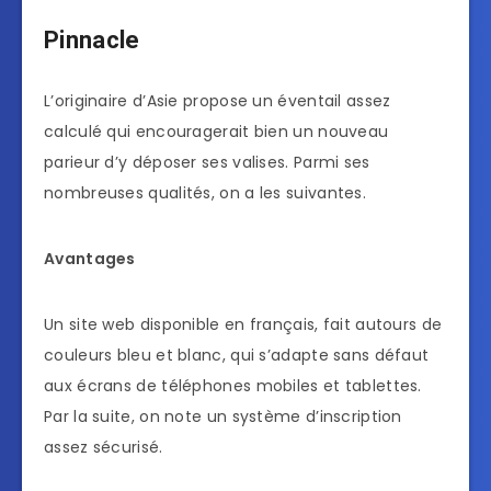
Pinnacle
L’originaire d’Asie propose un éventail assez
calculé qui encouragerait bien un nouveau
parieur d’y déposer ses valises. Parmi ses
nombreuses qualités, on a les suivantes.
Avantages
Un site web disponible en français, fait autours de
couleurs bleu et blanc, qui s’adapte sans défaut
aux écrans de téléphones mobiles et tablettes.
Par la suite, on note un système d’inscription
assez sécurisé.