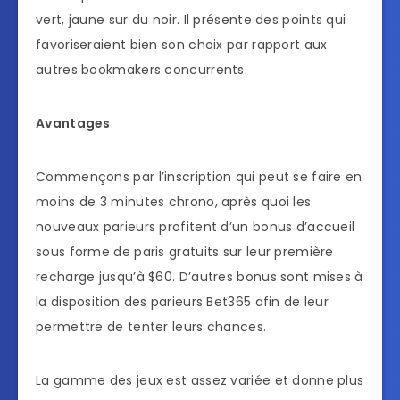
vert, jaune sur du noir. Il présente des points qui
favoriseraient bien son choix par rapport aux
autres bookmakers concurrents.
Avantages
Commençons par l’inscription qui peut se faire en
moins de 3 minutes chrono, après quoi les
nouveaux parieurs profitent d’un bonus d’accueil
sous forme de paris gratuits sur leur première
recharge jusqu’à $60. D’autres bonus sont mises à
la disposition des parieurs Bet365 afin de leur
permettre de tenter leurs chances.
La gamme des jeux est assez variée et donne plus