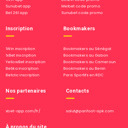
Sunubet app
Melbet code promo
Bet 261 app
Sunubet code promo
Inscription
Bookmakers
1Win inscription
Bookmakers au Sénégal
1xBet inscription
Bookmakers au Gabon
YellowBet inscription
Bookmakers au Cameroun
Betika inscription
Bookmakers au Benin
Betclic inscription
Paris Sportifs en RDC
Nos partenaires
Contacts
xbet-app.com/fr/
salut@parifoot-apk.com
À propos du site