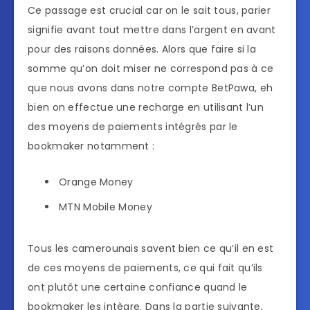
Ce passage est crucial car on le sait tous, parier
signifie avant tout mettre dans l’argent en avant
pour des raisons données. Alors que faire si la
somme qu’on doit miser ne correspond pas à ce
que nous avons dans notre compte BetPawa, eh
bien on effectue une recharge en utilisant l’un
des moyens de paiements intégrés par le
bookmaker notamment :
Orange Money
MTN Mobile Money
Tous les camerounais savent bien ce qu’il en est
de ces moyens de paiements, ce qui fait qu’ils
ont plutôt une certaine confiance quand le
bookmaker les intègre. Dans la partie suivante,