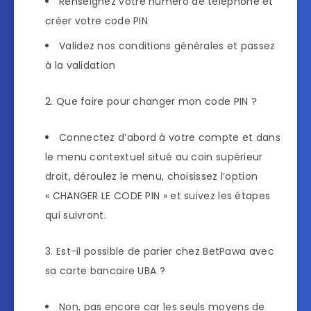
Renseignez votre numéro de téléphone et
créer votre code PIN
Validez nos conditions générales et passez
à la validation
Que faire pour changer mon code PIN ?
Connectez d’abord à votre compte et dans
le menu contextuel situé au coin supérieur
droit, déroulez le menu, choisissez l’option
« CHANGER LE CODE PIN » et suivez les étapes
qui suivront.
Est-il possible de parier chez BetPawa avec
sa carte bancaire UBA ?
Non, pas encore car les seuls moyens de