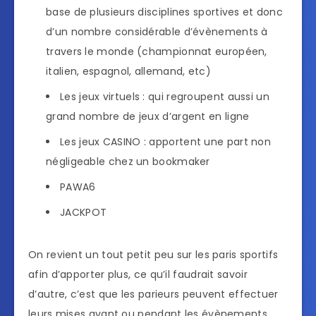
base de plusieurs disciplines sportives et donc
d’un nombre considérable d’évènements à
travers le monde (championnat européen,
italien, espagnol, allemand, etc)
Les jeux virtuels : qui regroupent aussi un
grand nombre de jeux d’argent en ligne
Les jeux CASINO : apportent une part non
négligeable chez un bookmaker
PAWA6
JACKPOT
On revient un tout petit peu sur les paris sportifs
afin d’apporter plus, ce qu’il faudrait savoir
d’autre, c’est que les parieurs peuvent effectuer
leurs mises avant ou pendant les évènements.