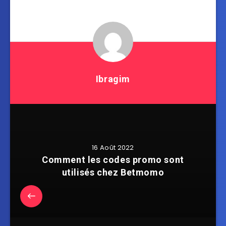
Ibragim
16 Août 2022
Comment les codes promo sont
utilisés chez Betmomo