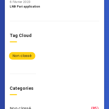
6 Février 2023
LNB Pari application
Tag Cloud
Non classé
Categories
Non classé
(85)