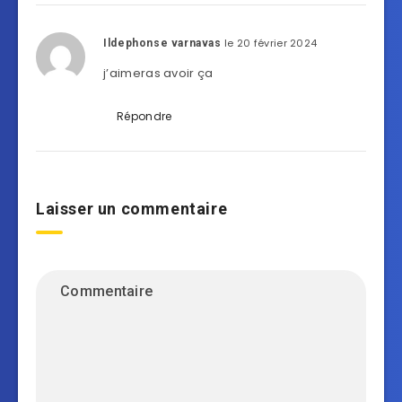
le 20 février 2024
Ildephonse varnavas
j’aimeras avoir ça
Répondre
Laisser un commentaire