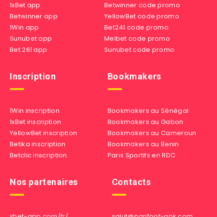
1xBet app
Betwinner code promo
Betwinner app
YellowBet code promo
1Win app
Bet241 code promo
Sunubet app
Melbet code promo
Bet 261 app
Sunubet code promo
Inscription
Bookmakers
1Win inscription
Bookmakers au Sénégal
1xBet inscription
Bookmakers au Gabon
YellowBet inscription
Bookmakers au Cameroun
Betika inscription
Bookmakers au Benin
Betclic inscription
Paris Sportifs en RDC
Nos partenaires
Contacts
xbet-app.com/fr/
salut@parifoot-apk.com