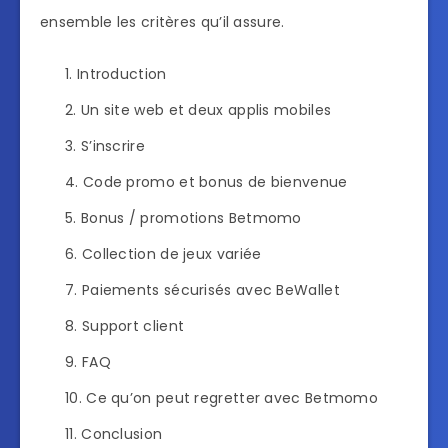
ensemble les critères qu’il assure.
Introduction
Un site web et deux applis mobiles
S’inscrire
Code promo et bonus de bienvenue
Bonus / promotions Betmomo
Collection de jeux variée
Paiements sécurisés avec BeWallet
Support client
FAQ
Ce qu’on peut regretter avec Betmomo
Conclusion