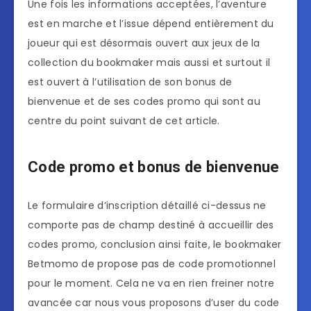
Une fois les informations acceptées, l’aventure
est en marche et l’issue dépend entièrement du
joueur qui est désormais ouvert aux jeux de la
collection du bookmaker mais aussi et surtout il
est ouvert à l’utilisation de son bonus de
bienvenue et de ses codes promo qui sont au
centre du point suivant de cet article.
Code promo et bonus de bienvenue
Le formulaire d’inscription détaillé ci-dessus ne
comporte pas de champ destiné à accueillir des
codes promo, conclusion ainsi faite, le bookmaker
Betmomo de propose pas de code promotionnel
pour le moment. Cela ne va en rien freiner notre
avancée car nous vous proposons d’user du code