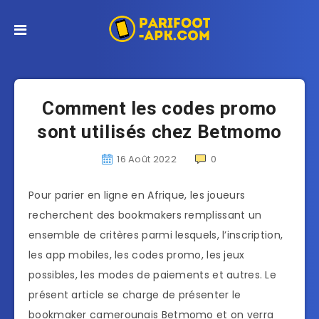
Comment les codes promo
sont utilisés chez Betmomo
16 Août 2022
0
Pour parier en ligne en Afrique, les joueurs
recherchent des bookmakers remplissant un
ensemble de critères parmi lesquels, l’inscription,
les app mobiles, les codes promo, les jeux
possibles, les modes de paiements et autres. Le
présent article se charge de présenter le
bookmaker camerounais Betmomo et on verra