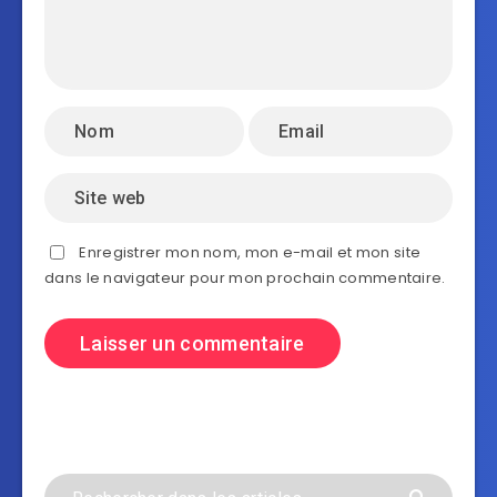
Enregistrer mon nom, mon e-mail et mon site
dans le navigateur pour mon prochain commentaire.