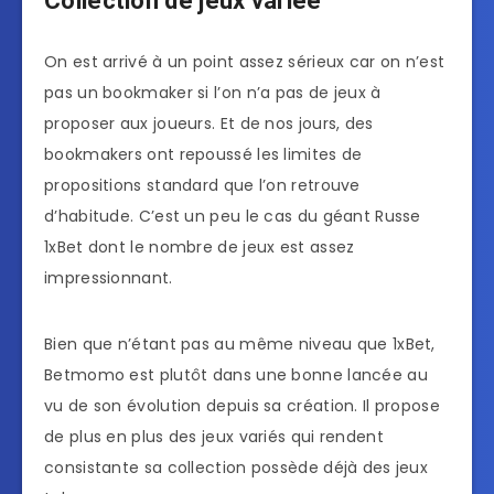
Collection de jeux variée
On est arrivé à un point assez sérieux car on n’est
pas un bookmaker si l’on n’a pas de jeux à
proposer aux joueurs. Et de nos jours, des
bookmakers ont repoussé les limites de
propositions standard que l’on retrouve
d’habitude. C’est un peu le cas du géant Russe
1xBet dont le nombre de jeux est assez
impressionnant.
Bien que n’étant pas au même niveau que 1xBet,
Betmomo est plutôt dans une bonne lancée au
vu de son évolution depuis sa création. Il propose
de plus en plus des jeux variés qui rendent
consistante sa collection possède déjà des jeux