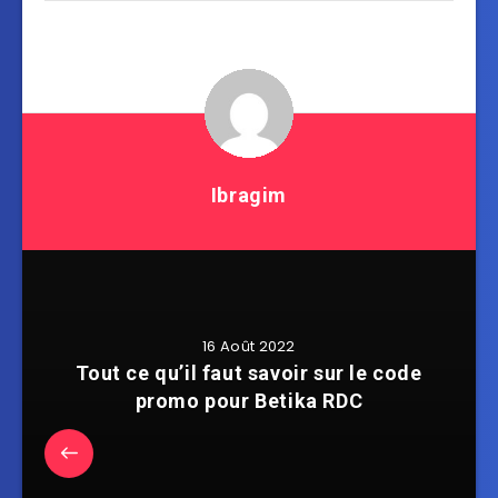
Ibragim
16 Août 2022
Tout ce qu’il faut savoir sur le code
promo pour Betika RDC