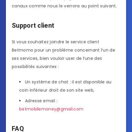
canaux comme nous le verrons au point suivant.
Support client
Si vous souhaitez joindre le service client
Betmomo pour un problème concernant l’un de
ses services, bien vouloir user de l’une des
possibilités suivantes :
Un système de chat : il est disponible au
coin inférieur droit de son site web,
Adresse email :
betmobilemoney@gmail.com
FAQ