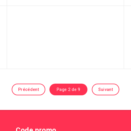
Page 2 de 9
Précédent
Suivant
Code promo