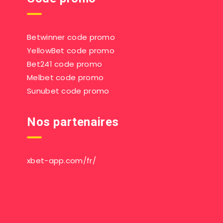
Betwinner code promo
YellowBet code promo
Bet241 code promo
Melbet code promo
Sunubet code promo
Nos partenaires
xbet-app.com/fr/