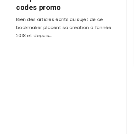
codes promo
Bien des articles écrits au sujet de ce
bookmaker placent sa création à l’année
2018 et depuis…