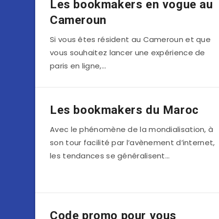
Les bookmakers en vogue au
Cameroun
Si vous êtes résident au Cameroun et que
vous souhaitez lancer une expérience de
paris en ligne,…
Les bookmakers du Maroc
Avec le phénomène de la mondialisation, à
son tour facilité par l’avènement d’internet,
les tendances se généralisent…
Code promo pour vous