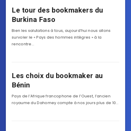
Le tour des bookmakers du
Burkina Faso
Bien les salutations à tous, aujourd’hui nous allons
survoler le « Pays des hommes intègres » à la
rencontre…
Les choix du bookmaker au
Bénin
Pays de l’Afrique francophone de l’Ouest, l’ancien
royaume du Dahomey compte à nos jours plus de 10…